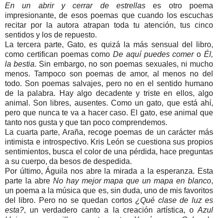
En un abrir y cerrar de estrellas
es otro poema
impresionante, de esos poemas que cuando los escuchas
recitar por la autora atrapan toda tu atención, tus cinco
sentidos y los de repuesto.
La tercera parte, Gato, es quizá la más sensual del libro,
como certifican poemas como
De aquí puedes comer
o
Él,
la bestia
. Sin embargo, no son poemas sexuales, ni mucho
menos. Tampoco son poemas de amor, al menos no del
todo. Son poemas salvajes, pero no en el sentido humano
de la palabra. Hay algo decadente y triste en ellos, algo
animal. Son libres, ausentes. Como un gato, que está ahí,
pero que nunca te va a hacer caso. El gato, ese animal que
tanto nos gusta y que tan poco comprendemos.
La cuarta parte, Araña, recoge poemas de un carácter más
intimista e introspectivo. Kris León se cuestiona sus propios
sentimientos, busca el color de una pérdida, hace preguntas
a su cuerpo, da besos de despedida.
Por último, Águila nos abre la mirada a la esperanza. Esta
parte la abre
No hay mejor mapa que un mapa en blanco
,
un poema a la música que es, sin duda, uno de mis favoritos
del libro. Pero no se quedan cortos
¿Qué clase de luz es
esta?
, un verdadero canto a la creación artística, o
Azul