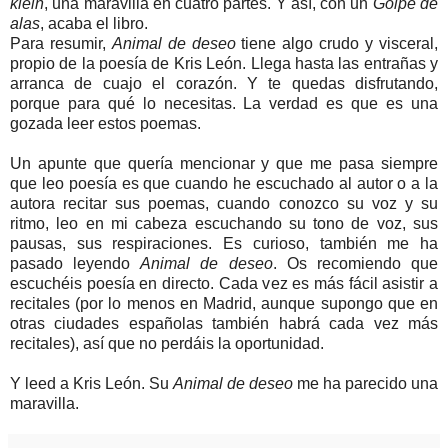
klein
, una maravilla en cuatro partes. Y así, con un
Golpe de
alas
, acaba el libro.
Para resumir,
Animal de deseo
tiene algo crudo y visceral,
propio de la poesía de Kris León. Llega hasta las entrañas y
arranca de cuajo el corazón. Y te quedas disfrutando,
porque para qué lo necesitas. La verdad es que es una
gozada leer estos poemas.
Un apunte que quería mencionar y que me pasa siempre
que leo poesía es que cuando he escuchado al autor o a la
autora recitar sus poemas, cuando conozco su voz y su
ritmo, leo en mi cabeza escuchando su tono de voz, sus
pausas, sus respiraciones. Es curioso, también me ha
pasado leyendo
Animal de deseo
. Os recomiendo que
escuchéis poesía en directo. Cada vez es más fácil asistir a
recitales (por lo menos en Madrid, aunque supongo que en
otras ciudades españolas también habrá cada vez más
recitales), así que no perdáis la oportunidad.
Y leed a Kris León. Su
Animal de deseo
me ha parecido una
maravilla.