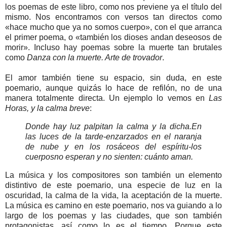
los poemas de este libro, como nos previene ya el título del
mismo. Nos encontramos con versos tan directos como
«hace mucho que ya no somos cuerpo», con el que arranca
el primer poema, o «también los dioses andan deseosos de
morir». Incluso hay poemas sobre la muerte tan brutales
como
Danza con la muerte. Arte de trovador
.
El amor también tiene su espacio, sin duda, en este
poemario, aunque quizás lo hace de refilón, no de una
manera totalmente directa. Un ejemplo lo vemos en
Las
Horas, y la calma breve
:
Donde hay luz palpitan la calma y la dicha.
En
las luces de la tarde
-enzarzados en el naranja
de nube y en los rosáceos del espíritu-
los
cuerpos
no esperan y no sienten: cuánto aman.
La música y los compositores son también un elemento
distintivo de este poemario, una especie de luz en la
oscuridad, la calma de la vida, la aceptación de la muerte.
La música es camino en este poemario, nos va guiando a lo
largo de los poemas y las ciudades, que son también
protagonistas, así como lo es el tiempo. Porque este