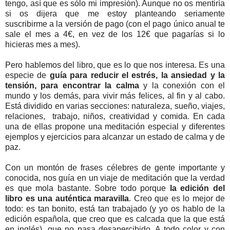
tengo, así que es sólo mi impresión). Aunque no os mentiría
si os dijera que me estoy planteando seriamente
suscribirme a la versión de pago (con el pago único anual te
sale el mes a 4€, en vez de los 12€ que pagarías si lo
hicieras mes a mes).
Pero hablemos del libro, que es lo que nos interesa. Es una
especie de
guía para reducir el estrés, la ansiedad y la
tensión, para encontrar la calma
y la conexión con el
mundo y los demás, para vivir más felices, al fin y al cabo.
Está dividido en varias secciones: naturaleza, sueño, viajes,
relaciones, trabajo, niños, creatividad y comida. En cada
una de ellas propone una meditación especial y diferentes
ejemplos y ejercicios para alcanzar un estado de calma y de
paz.
Con un montón de frases célebres de gente importante y
conocida, nos guía en un viaje de meditación que la verdad
es que mola bastante. Sobre todo porque
la edición del
libro es una auténtica maravilla
. Creo que es lo mejor de
todo: es tan bonito, está tan trabajado (y yo os hablo de la
edición española, que creo que es calcada que la que está
en inglés), que no pasa desapercibido. A todo color y con