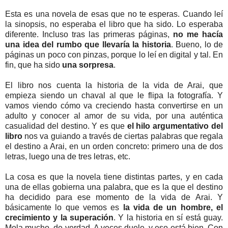
Esta es una novela de esas que no te esperas. Cuando leí
la sinopsis, no esperaba el libro que ha sido. Lo esperaba
diferente. Incluso tras las primeras páginas,
no me hacía
una idea del rumbo que llevaría la historia
. Bueno, lo de
páginas un poco con pinzas, porque lo leí en digital y tal. En
fin, que ha sido
una sorpresa
.
El libro nos cuenta la historia de la vida de Arai, que
empieza siendo un chaval al que le flipa la fotografía. Y
vamos viendo cómo va creciendo hasta convertirse en un
adulto y conocer al amor de su vida, por una auténtica
casualidad del destino. Y es que
el hilo argumentativo del
libro
nos va guiando a través de ciertas palabras que regala
el destino a Arai, en un orden concreto: primero una de dos
letras, luego una de tres letras, etc.
La cosa es que la novela tiene distintas partes, y en cada
una de ellas gobierna una palabra, que es la que el destino
ha decidido para ese momento de la vida de Arai. Y
básicamente lo que vemos es
la vida de un hombre, el
crecimiento y la superación
. Y la historia en sí está guay.
Mola mucho, de verdad. A veces duele, y eso está bien. Con