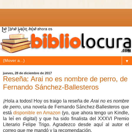
▼
jueves, 28 de diciembre de 2017
Reseña: Arai no es nombre de perro, de
Fernando Sánchez-Ballesteros
¡Hola a todos! Hoy os traigo la reseña de
Arai no es nombre
de perro
, una novela de Fernando Sánchez-Ballesteros que
está
disponible en Amazon
(yo, que ahora tengo un Kindle,
la leí en digital) y que ha sido finalista del XXXVI Premio
Literario Felipe Trigo. Agradezco desde aquí al autor el
correo que me mandó y la recomendación.