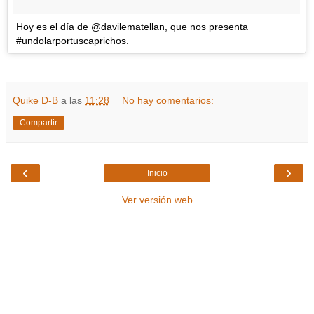
Hoy es el día de @davilematellan, que nos presenta
#undolarportuscaprichos.
Quike D-B
a las
11:28
No hay comentarios:
Compartir
‹
›
Inicio
Ver versión web