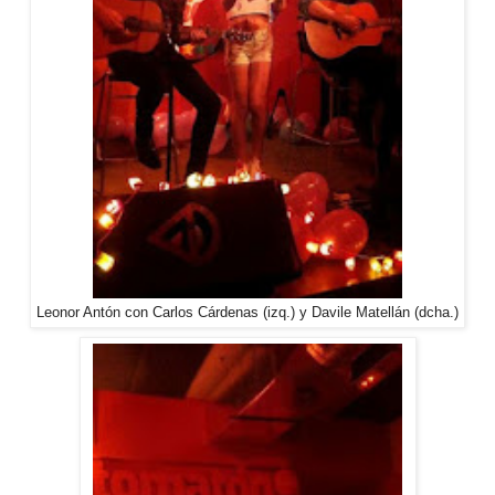
Leonor Antón con Carlos Cárdenas (izq.) y Davile Matellán (dcha.)