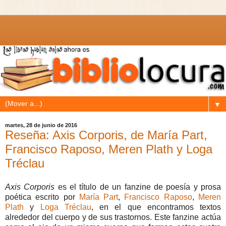
▼
martes, 28 de junio de 2016
Reseña: Axis Corporis, de María Part,
Francisco Raposo, Meren Plath y Loga
Tréclau
Axis Corporis
es el título de un fanzine de poesía y prosa
poética escrito por
María Part
,
Francisco Raposo
,
Meren
Plath
y
Loga Tréclau
, en el que encontramos textos
alrededor del cuerpo y de sus trastornos. Este fanzine actúa