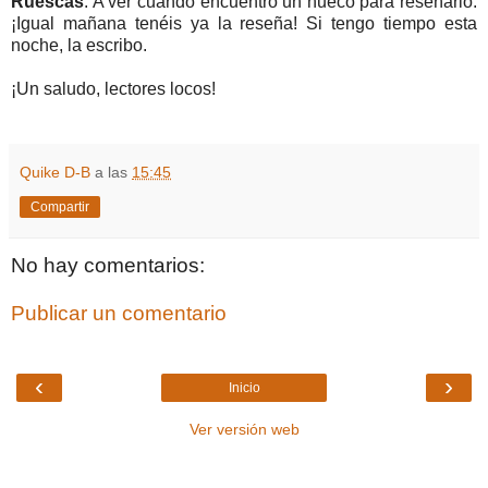
Ruescas
. A ver cuándo encuentro un hueco para reseñarlo.
¡Igual mañana tenéis ya la reseña! Si tengo tiempo esta
noche, la escribo.
¡Un saludo, lectores locos!
Quike D-B
a las
15:45
Compartir
No hay comentarios:
Publicar un comentario
‹
›
Inicio
Ver versión web