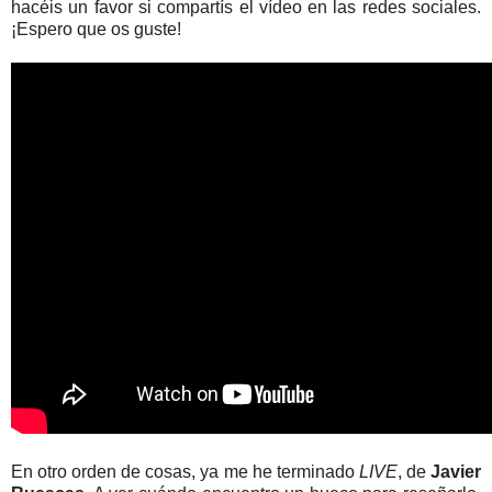
hacéis un favor si compartís el vídeo en las redes sociales.
¡Espero que os guste!
En otro orden de cosas, ya me he terminado
LIVE
, de
Javier