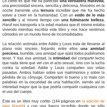
Lo cierto es que me ha parecido
una verdadera maravilla
,
una preciosidad sincera, sencilla y deliciosa.
Nosotros en la
noche
transmite una
ternura
increíble que me ha hecho
volver a creer en la humanidad. Con un
estilo de lo más
sencillo
y al mismo tiempo con
una fulminante belleza
,
Haruf nos transporta a la edad madura que él mismo estaba
viviendo mientras escribía este libro y nos hace sentirnos
cómodos en un mundo lleno de incomodidades.
La relación anómala entre Addie y Louis trata de llevarse al
plano más sincero, forjando entre ellos
una amistad
preciosa
, humilde, una amistad que ojalá todos pudiéramos
tener. Y tras esa amistad, la
intimidad
del compartir lecho
que nada tiene que ver con el acto sexual, sino con la lucha
contra la soledad. Addie y Louis comparten sus vidas
pasadas. Ambos hablan sobre sus matrimonios y sobre la
pérdida de su cónyuge. Comparten lo bueno y lo malo con
palabras en la oscuridad de una habitación, siendo así la
intimidad mayor que la que podría compartir cualquiera con
el uso del cuerpo.
Este es un libro muy cortito (144 páginas en
la edición de
tapa blanda
) y con una fuerza increíble donde no sólo