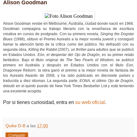
Alison Goodman
Alison Goodman reside en Melbourne, Australia, ciudad donde nació en 1966.
Goodman compagina su trabajo literario con la enseñanza de escritura
creativa en cursos de postgrado. Con su primera novela,
Singing the Dogstar
Blues
(1998), obtuvo el Premio Aurealis a la mejor novela juvenil y consiguió
llamar la atención tanto de la crítica como del público. No defraudó con su
segunda obra,
Killing the Rabbit
(2007), un thriller para adultos que se publicó
en Estados Unidos.
Eón, el despertar del Ojo de Dragón
, es su primer relato
fantástico. Bajo el título original de
The Two Pearls of Wisdom
, se publicó
primero en Australia y después en Estados Unidos con el título
Eon,
Dragoneye Reborn
; la obra ganó el premio a la mejor novela de fantasía de
los Aurealis Awards de 2008, y ha sido publicado en diecisiete países y
traducida a diez idiomas. La segunda parte,
EONA, el último Ojo de Dragón
,
debutó en el quinto puesto de New York Times Bestseller List y está teniendo
una excelente acogida.
Por si tienes curiosidad, entra en
su web oficial
.
Quike D-B
a las
17:00
Compartir